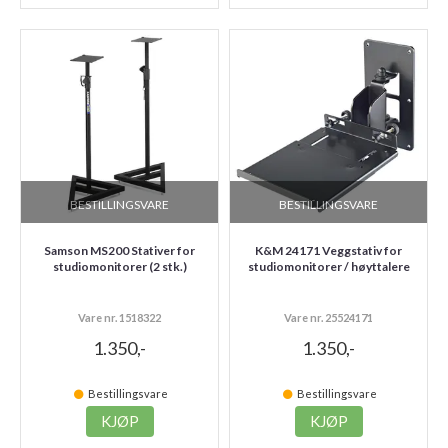
BESTILLINGSVARE
BESTILLINGSVARE
Samson MS200 Stativer for
K&M 24171 Veggstativ for
studiomonitorer (2 stk.)
studiomonitorer / høyttalere
Vare nr. 1518322
Vare nr. 25524171
1.350,-
1.350,-
Bestillingsvare
Bestillingsvare
KJØP
KJØP