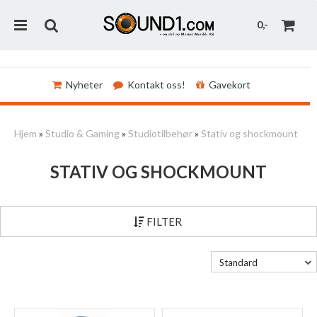
0,-
Nyheter
Kontakt oss!
Gavekort
Nullstill
Hjem
»
Studio & Gaming
»
Studiotilbehør
»
Stativ og shockmount
Trykk ENTER for å søke
STATIV OG SHOCKMOUNT
FILTER
Standard