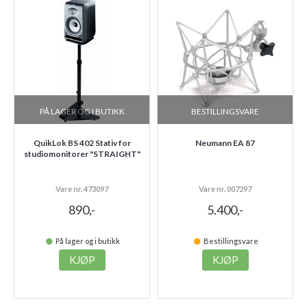
PÅ LAGER OG I BUTIKK
BESTILLINGSVARE
QuikLok BS 402 Stativ for
Neumann EA 87
studiomonitorer "STRAIGHT"
Vare nr. 473097
Vare nr. 007297
890,-
5.400,-
På lager og i butikk
Bestillingsvare
KJØP
KJØP