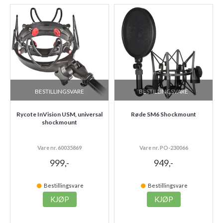
BESTILLINGSVARE
BESTILLINGSVARE
Rycote InVision USM, universal
Røde SM6 Shockmount
shockmount
Vare nr. 60035869
Vare nr. PO-230066
999,-
949,-
Bestillingsvare
Bestillingsvare
KJØP
KJØP