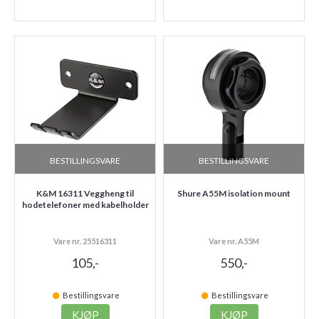
BESTILLINGSVARE
BESTILLINGSVARE
K&M 16311 Veggheng til
Shure A55M isolation mount
hodetelefoner med kabelholder
Vare nr. 25516311
Vare nr. A55M
105,-
550,-
Bestillingsvare
Bestillingsvare
KJØP
KJØP