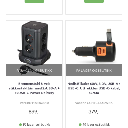
PÅ LAGER OG I BUTIKK
PÅ LAGER OG I BUTIKK
Brennenstuhl 8-veis
Nedis Billader 60W, 3.0A, USB-A /
stikkontakttårn med 2xUSB-A +
USB-C, Uttrekkbar USB-C-kabel,
1xUSB-C Power Delivery
0.70m
Vare nr. 1153560010
Vare nr. CCH1C1A60WBK
899,-
379,-
På lager og i butikk
På lager og i butikk