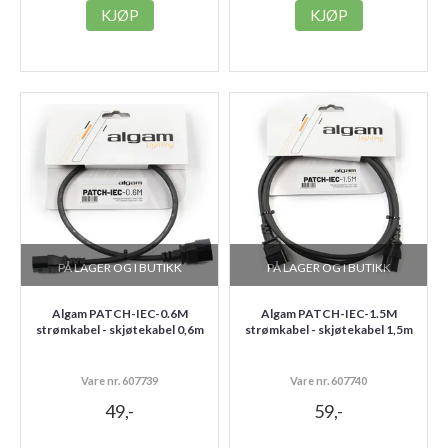
KJØP
KJØP
PÅ LAGER OG I BUTIKK
PÅ LAGER OG I BUTIKK
Algam PATCH-IEC-0.6M
Algam PATCH-IEC-1.5M
strømkabel - skjøtekabel 0,6m
strømkabel - skjøtekabel 1,5m
Vare nr. 607739
Vare nr. 607740
49,-
59,-