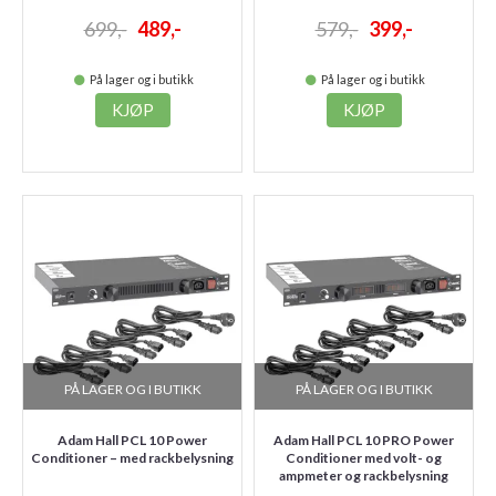
699,-
489,-
579,-
399,-
På lager og i butikk
På lager og i butikk
KJØP
KJØP
PÅ LAGER OG I BUTIKK
PÅ LAGER OG I BUTIKK
Adam Hall PCL 10 Power
Adam Hall PCL 10 PRO Power
Conditioner – med rackbelysning
Conditioner med volt- og
ampmeter og rackbelysning