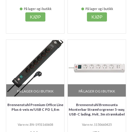
På lager og i butikk
På lager og i butikk
KJØP
KJØP
PÅ LAGER OG I BUTIKK
PÅ LAGER OG I BUTIKK
Brennenstuhl Premium Office Line
Brennenstuhl Bremounta
Plus 6-veis m/USB C PD 1,8 m
Monterbar Strømforgrener 5-way,
USB-C lading, Hvit, 3m strømkabel
Vare nr. BN-1951160608
Vare nr. 1150660425