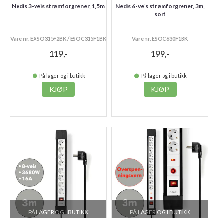
Nedis 3-veis strømforgrener, 1,5m
Nedis 6-veis strømforgrener, 3m,
sort
Vare nr. EXSO315F2BK / ESOC315F1BK
Vare nr. ESOC630F1BK
119,-
199,-
På lager og i butikk
På lager og i butikk
KJØP
KJØP
PÅ LAGER OG I BUTIKK
PÅ LAGER OG I BUTIKK