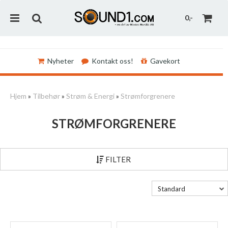
0,-
Nyheter
Kontakt oss!
Gavekort
Nullstill
Hjem
»
Tilbehør
»
Strøm & Energi
»
Strømforgrenere
Trykk ENTER for å søke
STRØMFORGRENERE
FILTER
Standard