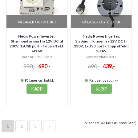
PÅ LAGER OG I BUTIKK
PÅ LAGER OG I BUTIKK
Nedis Power Inverter,
Nedis Power Inverter,
Strømomformer fra 12V DC til
Strømomformer fra 12V DC til
230V, 1xUSB port - Topp effekt:
230V, 1xUSB port - Topp effekt:
600W
200W
Vare nr. PIMS30012
Vare nr. PIMS10012
990,-
690,-
690,-
439,-
På lager og i butikk
På lager og i butikk
KJØP
KJØP
Viser
1
til
36
(av
101
produkter)
1
2
3
»