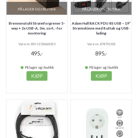
PÅ LAGER OG I BUTIKK
PÅ LAGER OG I BUTIKK
Brennenstuhl Strømforgrener 5-
Adam Hall RACK PDU 8S USB – 19”
way + 2x USB-A, 3m, sort, -for
Strømskinne med 8 uttak og USB-
montering
lading
Vare nr. BN-1150660315
Vare nr. 87471USB
495,-
895,-
På lager og i butikk
På lager og i butikk
KJØP
KJØP