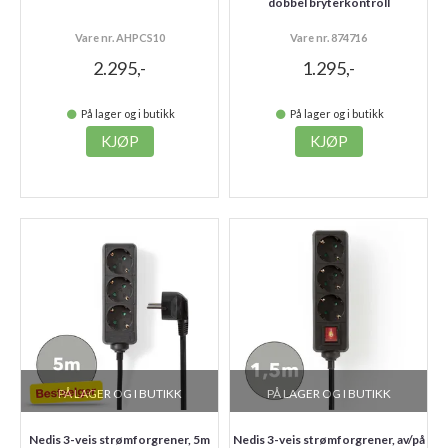
dobbel bryterkontroll
Vare nr. AHPCS10
Vare nr. 874716
2.295,-
1.295,-
På lager og i butikk
På lager og i butikk
KJØP
KJØP
PÅ LAGER OG I BUTIKK
PÅ LAGER OG I BUTIKK
Nedis 3-veis strømforgrener, 5m
Nedis 3-veis strømforgrener, av/på