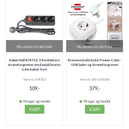
PÅ LAGER OG I BUTIKK
PÅ LAGER OG I BUTIKK
Adam Hall 8747S3, 3 Kontakters
Brennenstuhl ALEA Power Cube -
strømforgrener med av/på bryter,
USB lader og Strømforgrener
1,4m kabel, Sort
Vare nr. 8747S3
Vare nr. BN-1150100
109,-
379,-
På lager og i butikk
På lager og i butikk
KJØP
KJØP