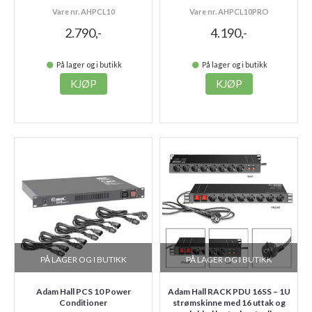
Vare nr. AHPCL10
Vare nr. AHPCL10PRO
2.790,-
4.190,-
På lager og i butikk
På lager og i butikk
KJØP
KJØP
PÅ LAGER OG I BUTIKK
PÅ LAGER OG I BUTIKK
Adam Hall PCS 10 Power
Adam Hall RACK PDU 16SS – 1U
Conditioner
strømskinne med 16 uttak og