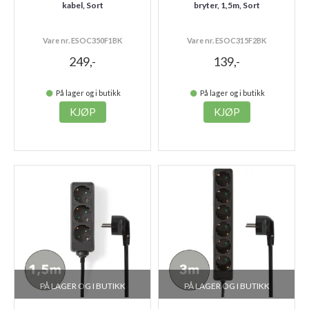
kabel, Sort
bryter, 1,5m, Sort
Vare nr. ESOC350F1BK
Vare nr. ESOC315F2BK
249,-
139,-
På lager og i butikk
På lager og i butikk
KJØP
KJØP
PÅ LAGER OG I BUTIKK
PÅ LAGER OG I BUTIKK