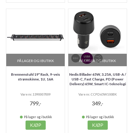
PÅ LAGER OG I BUTIKK
PÅ LAGER OG I BUTIKK
Brennenstuhl 19" Rack, 9-veis
Nedis Billader 65W, 3.25A, USB-A /
strømskinne, 1U, 16A
USB-C, Fast Charge, PD (Power
Delivery) 65W, Smart IC-teknologi
Vare nr. 1390007009
Vare nr. CCPD65W100BK
799,-
349,-
På lager og i butikk
På lager og i butikk
KJØP
KJØP