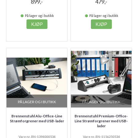
899,-
479,-
På lager og i butikk
På lager og i butikk
KJØP
KJØP
PÅ LAGER OG I BUTIKK
PÅ LAGER OG I BUTIKK
Brennenstuhl Alu-Office-Line
Brennenstuhl Premium-Office-
Strømforgrener med USB-lader
Line Strømforgrener med USB-
lader
Vare nr. BN-1394000534
Vare nr. BN-1156250534