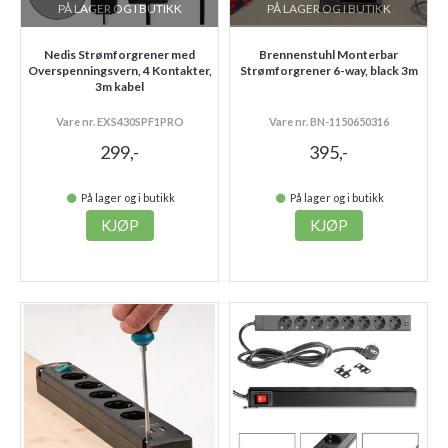
PÅ LAGER OG I BUTIKK
PÅ LAGER OG I BUTIKK
Nedis Strømforgrener med
Brennenstuhl Monterbar
Overspenningsvern, 4 Kontakter,
Strømforgrener 6-way, black 3m
3m kabel
Vare nr. EXS430SPF1PRO
Vare nr. BN-1150650316
299,-
395,-
På lager og i butikk
På lager og i butikk
KJØP
KJØP