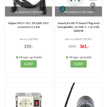
PÅ LAGER OG I BUTIKK
PÅ LAGER OG I BUTIKK
Algam SPLIT-IEC-3X Split 3 IEC
SmartLife Wi-Fi Smart Plug med
connectors 2.4m
energimåler, 1x USB-C + 2x USB,
3680 W
Vare nr. 607742
Vare nr. WIFIP151FWT
319,-
399,-
361,-
På lager og i butikk
På lager og i butikk
KJØP
KJØP