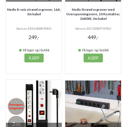
Nedis 8-veis strømforgrener, 16A,
Nedis Strømforgrener med
3m kabel
Overspenningsvern, 10 Kontakter,
3680W, 3m kabel
Vare nr. EXSO830F1PRO
Vare nr. ESC103SPF1PRO
249,-
449,-
På lager og i butikk
På lager og i butikk
KJØP
KJØP