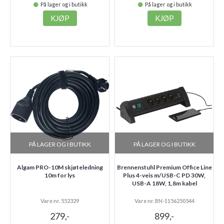
På lager og i butikk
På lager og i butikk
KJØP
KJØP
PÅ LAGER OG I BUTIKK
PÅ LAGER OG I BUTIKK
Algam PRO-10M skjøteledning
Brennenstuhl Premium Office Line
10m for lys
Plus 4-veis m/USB-C PD 30W,
USB-A 18W, 1,8m kabel
Vare nr. 552329
Vare nr. BN-1156250544
279,-
899,-