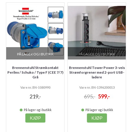
PÅ LAGER OG I BUTIKK
PÅ LAGER OG I BUTIKK
Brennenstuhl Strømkontakt
Brennenstuhl Tower Power 3-veis
Perilex / Schuko / Type F (CEE 7/7)
Strømforgrener med 2-port USB-
Grå
ladere
Vare nr. BN-1080990
Vare nr. BN-1396200013
219,-
695,-
599,-
På lager og i butikk
På lager og i butikk
KJØP
KJØP