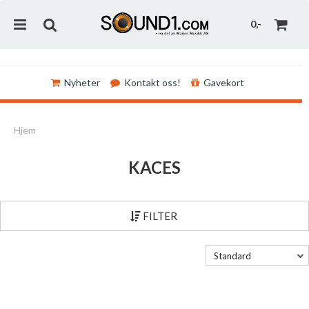
0,-
Nyheter
Kontakt oss!
Gavekort
Nullstill
Hjem
Trykk ENTER for å søke
KACES
FILTER
Standard