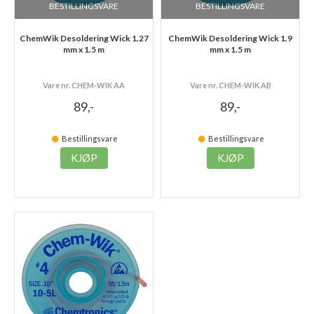
BESTILLINGSVARE
BESTILLINGSVARE
ChemWik Desoldering Wick 1.27
ChemWik Desoldering Wick 1.9
mm x 1.5 m
mm x 1.5 m
Vare nr. CHEM-WIK AA
Vare nr. CHEM-WIK AB
89,-
89,-
Bestillingsvare
Bestillingsvare
KJØP
KJØP