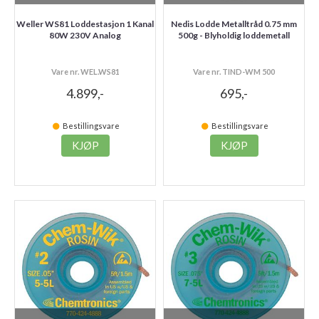
Weller WS81 Loddestasjon 1 Kanal
Nedis Lodde Metalltråd 0.75 mm
80W 230V Analog
500g - Blyholdig loddemetall
Vare nr. WEL.WS81
Vare nr. TIND-WM 500
4.899,-
695,-
Bestillingsvare
Bestillingsvare
KJØP
KJØP