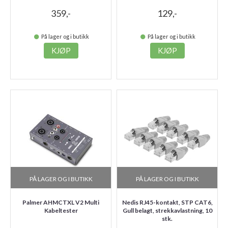
359,-
129,-
På lager og i butikk
På lager og i butikk
KJØP
KJØP
PÅ LAGER OG I BUTIKK
PÅ LAGER OG I BUTIKK
Palmer AHMCTXL V2 Multi
Nedis RJ45-kontakt, STP CAT6,
Kabeltester
Gull belagt, strekkavlastning, 10
stk.