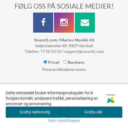
FØLG OSS PÅ SOSIALE MEDIER!
Sound1.com / Marios Musikk AS
Seljestadveien 69, 9407 Harstad
Telefon: 77 00 10 50 / support@sound1.com
Privat
Business
Prisene inkluderer moms
Dette nettstedet bruker informasjonskapsler for å
Powered by
fungere korrekt, analysere trafikk, personalisering av
annonser og annonsering.
Godta nødvendig
Godta alle
© Marios Musikk AS & Sound1.com // Det tas forbehold om trykkfeil
Juster innstillingene
og at varer kan ha feil pris.