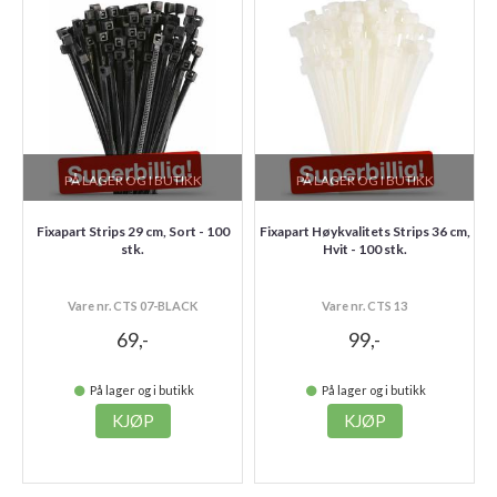
PÅ LAGER OG I BUTIKK
PÅ LAGER OG I BUTIKK
Fixapart Strips 29 cm, Sort - 100
Fixapart Høykvalitets Strips 36 cm,
stk.
Hvit - 100 stk.
Vare nr. CTS 07-BLACK
Vare nr. CTS 13
69,-
99,-
På lager og i butikk
På lager og i butikk
KJØP
KJØP