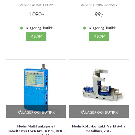
Vare nr. AHMCTXLV2
Vare nr. CCBW89355GY
1.090,-
99,-
På lager og i butikk
På lager og i butikk
KJØP
KJØP
PÅ LAGER OG I BUTIKK
PÅ LAGER OG I BUTIKK
Nedis Multifunksjonell
Nedis RJ45-kontakt, Verktøyfri i
Kabeltester for RJ45-, RJ11-, BNC-
metallhus, 2 stk.