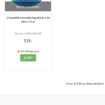
BESTILLINGSVARE
ChemWik Desoldering Wick 2.54
mm x 1.5 m
Vare nr. CHEM-WIK BB
119,-
Bestillingsvare
KJØP
Viser
1
til
31
(av
31
produkter)