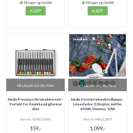
På lager og i butikk
På lager og i butikk
KJØP
KJØP
PÅ LAGER OG I BUTIKK
PÅ LAGER OG I BUTIKK
Nedis Precision Skrutrekkersett -
Nedis Forstørrelsesbordlampe -
Perfekt for å mekke på gitarene
Linsestyrke: 3 Diopter, 660 lm,
dine
6500K, Dimmes, 10W
Vare nr. SDAS110VA
Vare nr. MAGL3WT
159,-
1.099,-