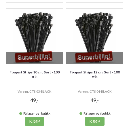
PÅ LAGER OG I BUTIKK
PÅ LAGER OG I BUTIKK
Fixapart Strips 10 cm, Sort - 100
Fixapart Strips 12 cm, Sort - 100
stk.
stk.
Vare nr. CTS 03-BLACK
Vare nr. CTS 04-BLACK
49,-
49,-
På lager og i butikk
På lager og i butikk
KJØP
KJØP