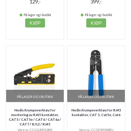
129,-
399,-
På lager og i butikk
På lager og i butikk
KJØP
KJØP
PÅ LAGER OG I BUTIKK
PÅ LAGER OG I BUTIKK
Nedis Krympeverktøy for
Nedis Krympeverktøy for RJ45
montering av RJ45 kontakter,
kontakter, CAT 5, Cat5e, Cat6
CAT5 / CAT5e / CAT6 / CAT6a /
CAT7 / RJ12 / RJ45
Vare nr. CCGG89510BK
Vare nr. CCGP89500BU