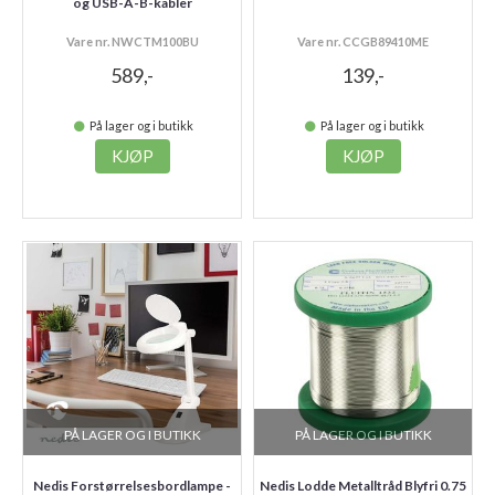
og USB-A-B-kabler
Vare nr. NWCTM100BU
Vare nr. CCGB89410ME
589,-
139,-
På lager og i butikk
På lager og i butikk
KJØP
KJØP
PÅ LAGER OG I BUTIKK
PÅ LAGER OG I BUTIKK
Nedis Forstørrelsesbordlampe -
Nedis Lodde Metalltråd Blyfri 0.75