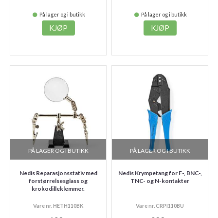
På lager og i butikk
På lager og i butikk
KJØP
KJØP
PÅ LAGER OG I BUTIKK
PÅ LAGER OG I BUTIKK
Nedis Reparasjonsstativ med
Nedis Krympetang for F-, BNC-,
forstørrelsesglass og
TNC- og N-kontakter
krokodilleklemmer.
Vare nr. HETH110BK
Vare nr. CRPI110BU