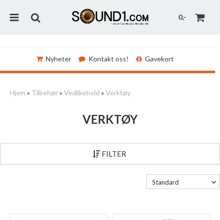
0,-
Nyheter
Kontakt oss!
Gavekort
Nullstill
Hjem
»
Tilbehør
»
Vedlikehold
»
Verktøy
Trykk ENTER for å søke
VERKTØY
FILTER
Standard