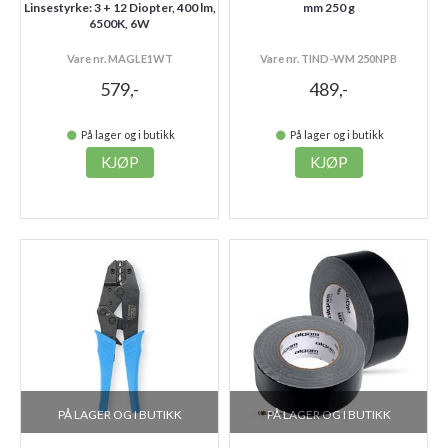
Linsestyrke: 3 + 12 Diopter, 400 lm,
mm 250 g
6500K, 6W
Vare nr. MAGLE1WT
Vare nr. TIND-WM 250NPB
579,-
489,-
På lager og i butikk
På lager og i butikk
KJØP
KJØP
PÅ LAGER OG I BUTIKK
PÅ LAGER OG I BUTIKK