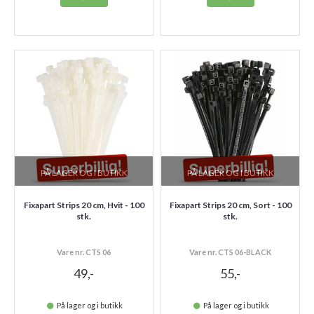
PÅ LAGER OG I BUTIKK
PÅ LAGER OG I BUTIKK
Fixapart Strips 20 cm, Hvit - 100
Fixapart Strips 20 cm, Sort - 100
stk.
stk.
Vare nr. CTS 06
Vare nr. CTS 06-BLACK
49,-
55,-
På lager og i butikk
På lager og i butikk