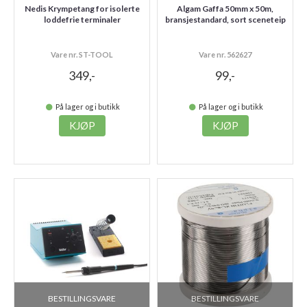
Nedis Krympetang for isolerte
Algam Gaffa 50mm x 50m,
loddefrie terminaler
bransjestandard, sort sceneteip
Vare nr. ST-TOOL
Vare nr. 562627
349,-
99,-
På lager og i butikk
På lager og i butikk
KJØP
KJØP
BESTILLINGSVARE
BESTILLINGSVARE