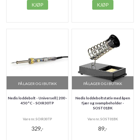
KJØP
KJØP
PÅ LAGER OG I BUTIKK
PÅ LAGER OG I BUTIKK
Nedis loddebolt - Universell | 200 -
Nedis loddeboltstativ med åpen
450 °C - SOIR30TP
fjær og svampbeholder -
SOST01BK
Vare nr. SOIR30TP
Vare nr. SOST01BK
329,-
89,-